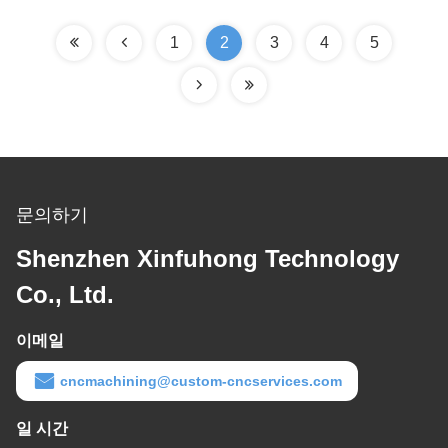
1
2
3
4
5
문의하기
Shenzhen Xinfuhong Technology
Co., Ltd.
이메일
cncmachining@custom-cncservices.com
일 시간