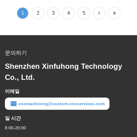
1
2
3
4
5
문의하기
Shenzhen Xinfuhong Technology
Co., Ltd.
이메일
cncmachining@custom-cncservices.com
일 시간
8:00-20:00