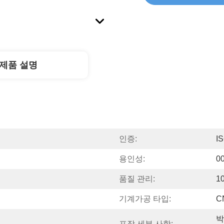
제품 설명
인증:
I
속
용인성:
0
품질 관리:
1
기계가공 타입:
C
박
포장 세부 사항: