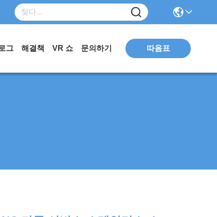
따옴표
로그
해결책
VR 쇼
문의하기