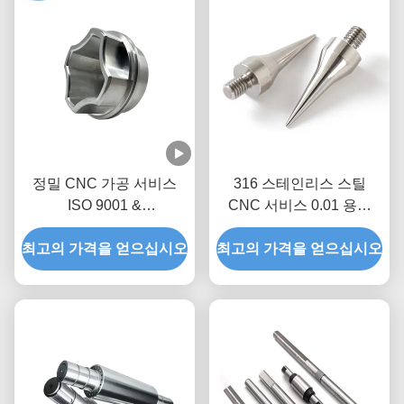
정밀 CNC 가공 서비스
316 스테인리스 스틸
ISO 9001 &
CNC 서비스 0.01 용량
RoHS/REACH 인증 24/7
CNC 굴착 턴링 프레싱 부
최고의 가격을 얻으십시오
생산 능력 주문형 비 표준
최고의 가격을 얻으십시오
품
부품