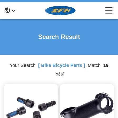
Search Result
Your Search
[ Bike Bicycle Parts ]
Match
19
상품