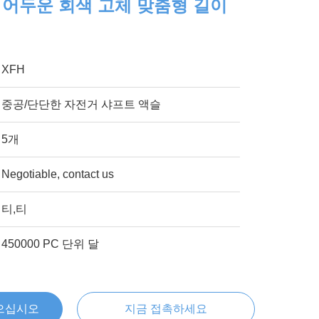
 어두운 회색 고체 맞춤형 길이
XFH
중공/단단한 자전거 샤프트 액슬
5개
Negotiable, contact us
티,티
450000 PC 단위 달
으십시오
지금 접촉하세요