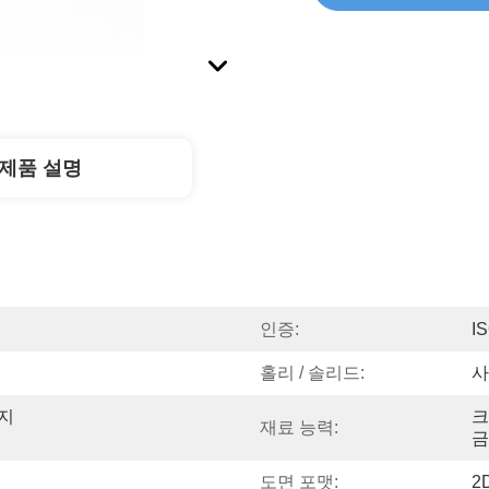
제품 설명
인증:
I
홀리 / 솔리드:
사
지 
크
재료 능력:
금
도면 포맷:
2